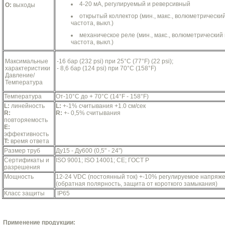
4-20 мА, регулируемый и реверсивный
O:
выходы
открытый коллектор (мин., макс., волюметрический
частота, выкл.)
механическое реле (мин., макс., волюметрический 
частота, выкл.)
Максимальные
-16 бар (232 psi) при 25°C (77°F) (22 psi);
характеристики
- 8,6 бар (124 psi) при 70°C (158°F)
Давление/
Температура
Температура
От-10°С до + 70°С (14°F - 158°F)
L:
линейность
L:
+-1% считывания +1.0 см/сек
R:
R:
+- 0,5% считывания
повторяемость
E:
эффективность
T:
время ответа
Размер труб
Ду15 - Ду600 (0,5" - 24")
Сертификаты и
ISO 9001; ISO 14001; CE; ГОСТ Р
разрешения
Мощность
12-24 VDC (постоянный ток) +-10% регулируемое напряж
(обратная полярность, защита от короткого замыкания)
Класс защиты
IP65
Применение продукции: