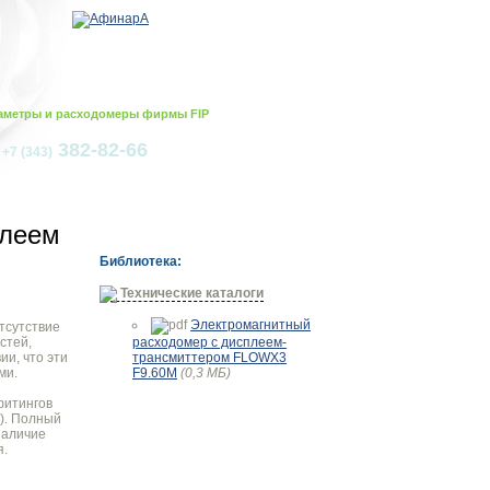
аметры и расходомеры фирмы FIP
,
382-82-66
+7 (343)
плеем
Библиотека:
Технические каталоги
Электромагнитный
Отсутствие
стей,
расходомер с дисплеем-
и, что эти
трансмиттером FLOWX3
ми.
F9.60M
(0,3 МБ)
фитингов
"). Полный
Наличие
я.