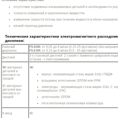
Основные характеристики:
отсутствие подвижных изнашиваемых деталей и необходимости ухо
точность измерений в загрязненных жидкостях
измерение скорости потока при течении жидкости в обоих направле
низкий перепад давления
Технические характеристики электромагнитного расходоме
дисплеем:
Рабочий
F9.60M:
от 0,05 до 8 м/сек (0.15-25 футов/сек) оба направ
диапазон
F9.63M:
от 0,15 до 8 м/сек (0.5 - 25 футов/сек)
3-х строчный дисплей: 2 строки с буквенно-цифровой инд
Дисплей
1строка - с пиктограммами
W:
материал
W:
деталей в
корпус: нержавеющая сталь марки 316L/ ПВДФ
контакте со
средой
кольцевое уплотнение: EPDM или FPM
С:
материал
электроды: : нержавеющая сталь марки 316L С: ко
деталей вне
поликарбонат (ПК)
контакта со
средой
уплотнение: EPDM
пяти кнопочная силиконовая клавиатура
I:
вход
O: