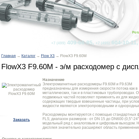
Рот
409-66-85,
604-10-11
+7 (499)
+7 (495)
Главная
→
Каталог
→
Flow X3
→ FlowX3 F9.60M
FlowX3 F9.60M - э/м расходомер c дис
Назначение
Электромагнитные расходомеры F9.60M и F9.63M
предназначены для измерения скорости потока как в
металлических, так и в пластиковых трубопроводах. 
подвижных частей позволяет применять их для жидко
содержащих твердые взвешенные частицы, при услови
жидкости являются электропроводными и однородны
Расходомеры монтируются с помощью стандартных 
FLS; диапазон размеров - от DN 15 до DN600 (0,5"-24
Заказать
модельный ряд с аналоговым и цифровым выходом. 
дисплея значительно расширяют область применени