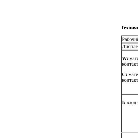
Технич
Рабочи
Диспле
W:
мате
контакт
С:
мате
контакт
I:
вход