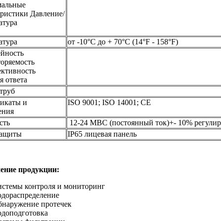
альные
еристики Давление/
атура
атура
от -10°С до + 70°С (14°F - 158°F)
йность
оряемость
ктивность
я ответа
 труб
икаты и
ISO 9001; ISO 14001; CE
ения
сть
12-24 МВС (постоянный ток)+- 10% регули
защиты
IP65 лицевая панель
ение продукции:
стемы контроля и мониторинг
дораспределение
бнаружение протечек
одоподготовка