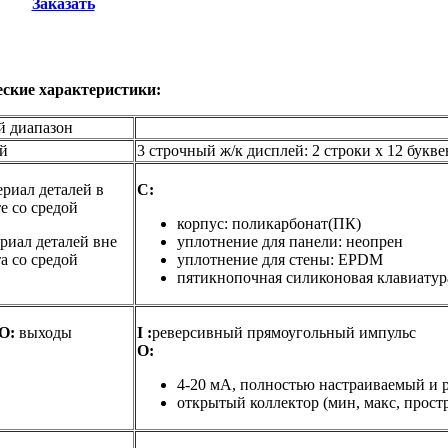
Заказать
еские характеристики:
й диапазон
й
3 строчный ж/к дисплей: 2 строки x 12 бук
риал деталей в
C:
е со средой
корпус: поликарбонат(ПК)
риал деталей вне
уплотнение для панели: неопрен
а со средой
уплотнение для стены: EPDM
пятикнопочная силиконовая клавиатур
O:
выходы
I :
реверсивный прямоугольный импульс
O:
4-20 мА, полностью настраиваемый и 
открытый коллектор (мин, макс, прост