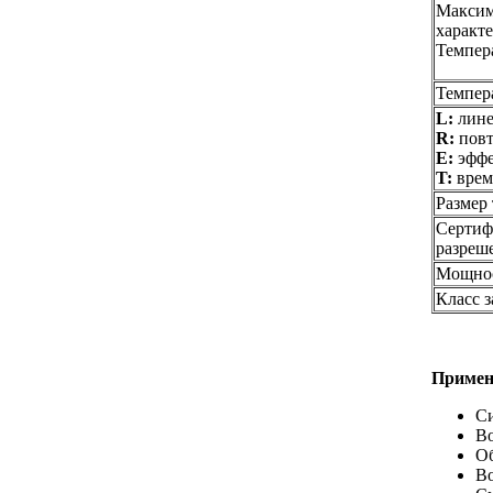
Максим
характ
Темпер
Темпер
L:
лине
R:
повт
E:
эффе
T:
врем
Размер
Сертиф
разреш
Мощно
Класс 
Примен
Си
Во
О
В