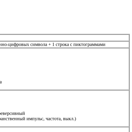
венно-цифровых символа + 1 строка с пиктограммами
а
реверсивный
ранственный импульс, частота, выкл.)