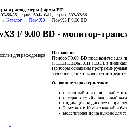
тры и расходомеры фирмы FIP
09-66-85,
604-10-11,
382-82-66
+7 (495)
+7 (343)
→
Каталог
→
Flow X3
→ FlowX3 F 9.00 BD
wX3 F 9.00 BD - монитор-транс
Назначение
Прибор F9.00. BD предназначен для п
(F111.HT.BD&F3.11.H.BD), в индикаци
Приборы оснащены программируемым 
меню настройки позволяет потребите
Основные характеристики:
настенный или панельный монт
настраиваемый аналоговый вых
индикация на дисплее направлен
2 счетчика: 10 -ти значный и 6
моделирование на выходе для т