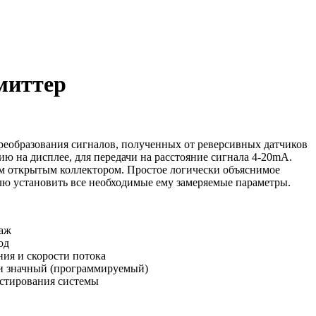
миттер
реобразования сигналов, полученных от реверсивных датчиков
ю на дисплее, для передачи на расстояние сигнала 4-20mA.
открытым коллектором. Простое логически объяснимое
лю установить все необходимые ему замеряемые параметры.
аж
од
ия и скорости потока
-ти значный (программируемый)
естирования системы